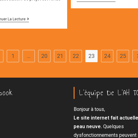
TOUR
AG
nuer La Lecture
DE
L’ASSO
!
1
…
20
21
22
23
24
25
 to the previous page
book
L’équipe De L’AH T
Bonjour à tous,
Le site internet fait actuel
peau neuve.
Quelques
dysfonctionnements peuvent a