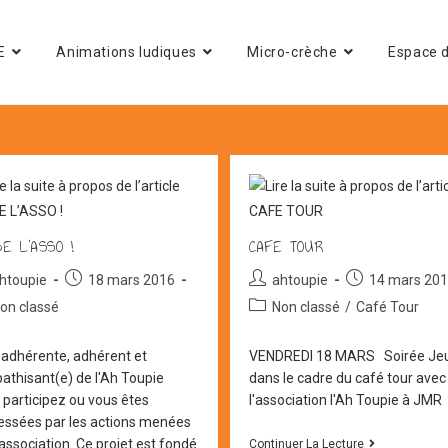
E
Animations ludiques
Micro-crèche
Espace d
E L’ASSO !
CAFE TOUR
ur/autrice
Post
Auteur/autrice
Post
htoupie
18 mars 2016
ahtoupie
14 mars 20
published:
de
published:
Post
on classé
Non classé
/
Café Tour
la
gory:
category:
cation :
publication :
 adhérente, adhérent et
VENDREDI 18 MARS Soirée Je
athisant(e) de l'Ah Toupie
dans le cadre du café tour avec
 participez ou vous êtes
l'association l'Ah Toupie à JMR
ressées par les actions menées
’association. Ce projet est fondé
CAFE
Continuer La Lecture