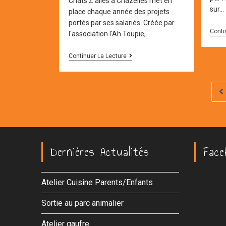
Chats Z'ailés à Chazelles met en
sur…
place chaque année des projets
portés par ses salariés. Créée par
Conti
l'association l'Ah Toupie,…
LES
Continuer La Lecture
PROJETS
DE
LA
MICRO-
Go
CRECHE
Dernières Actualités
Face
Atelier Cuisine Parents/Enfants
Sortie au parc animalier
Atelier gaufre