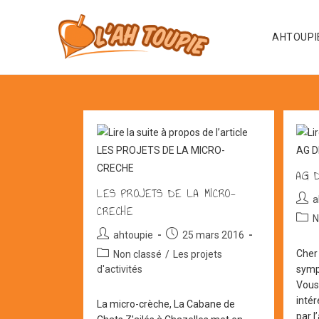
Skip
to
AHTOUPI
content
AG D
LES PROJETS DE LA MICRO-
Aute
a
CRECHE
de
Post
N
la
cate
Auteur/autrice
Post
ahtoupie
25 mars 2016
publi
de
published:
Post
Cher
Non classé
/
Les projets
la
category:
d'activités
symp
publication :
Vous
inté
La micro-crèche, La Cabane de
par l