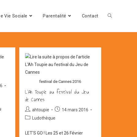
e Vie Sociale
Parentalité
Contact
festival de Cannes 2016
16
L’Ah Toupie au festival du Jeu
de Cannes
u
Auteur/autrice
Post
ahtoupie
14 mars 2016
de
published:
Post
Ludothèque
la
category:
publication :
LET'S GO ! Les 25 et 26 Février