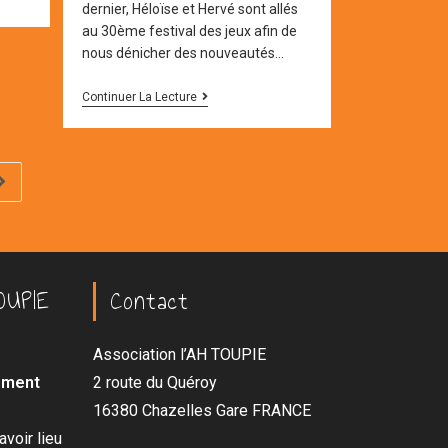
dernier, Héloïse et Hervé sont allés
au 30ème festival des jeux afin de
nous dénicher des nouveautés…
L’Ah
Continuer La Lecture
Toupie
Au
Festival
Du
Jeu
Aller à la page suivante
De
Cannes
OUPIE
Contact
Association l’AH TOUPIE
lement
2 route du Quéroy
16380 Chazelles Gare FRANCE
voir lieu