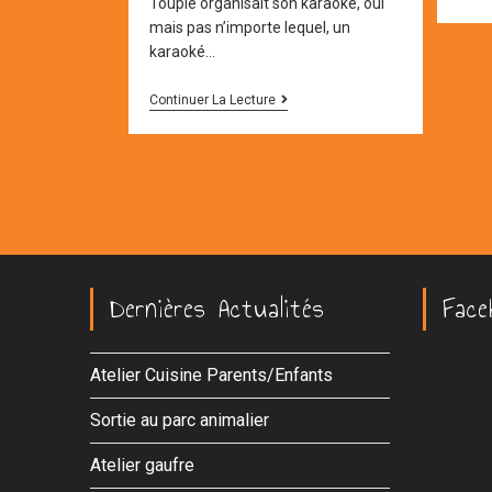
Toupie organisait son karaoké, oui
mais pas n’importe lequel, un
karaoké…
SOIREE
Continuer La Lecture
KARAOKE
2015
Dernières Actualités
Face
Atelier Cuisine Parents/Enfants
Sortie au parc animalier
Atelier gaufre