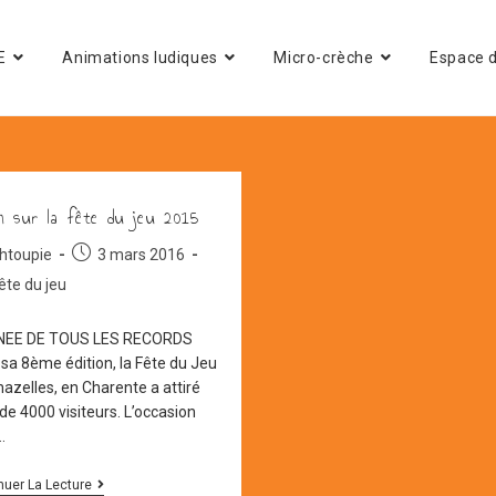
E
Animations ludiques
Micro-crèche
Espace d
 sur la fête du jeu 2015
ur/autrice
Post
htoupie
3 mars 2016
published:
ête du jeu
gory:
cation :
NEE DE TOUS LES RECORDS
 sa 8ème édition, la Fête du Jeu
azelles, en Charente a attiré
de 4000 visiteurs. L’occasion
…
Zoom
nuer La Lecture