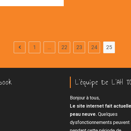
Sur
La
Fête
Du
Jeu
2015
1
…
22
23
24
25
Go to the previous page
book
L’équipe De L’AH T
Bonjour à tous,
Le site internet fait actuel
peau neuve.
Quelques
dysfonctionnements peuvent a
pendant cette période de