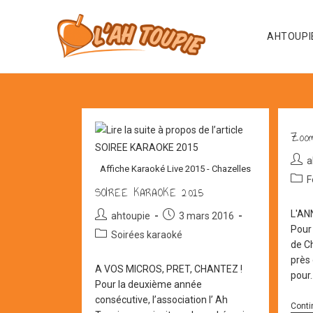
Skip
to
AHTOUPI
content
Zoom
Aute
a
Affiche Karaoké Live 2015 - Chazelles
de
Post
F
la
SOIREE KARAOKE 2015
cate
publi
L'AN
Auteur/autrice
Post
ahtoupie
3 mars 2016
Pour
de
published:
Post
Soirées karaoké
la
de Ch
category:
publication :
près 
A VOS MICROS, PRET, CHANTEZ !
pour
Pour la deuxième année
consécutive, l’association l’ Ah
Conti