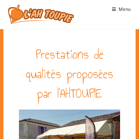
Skip
Menu
to
content
Prestations de
qualités proposées
par l’AHTOUPIE