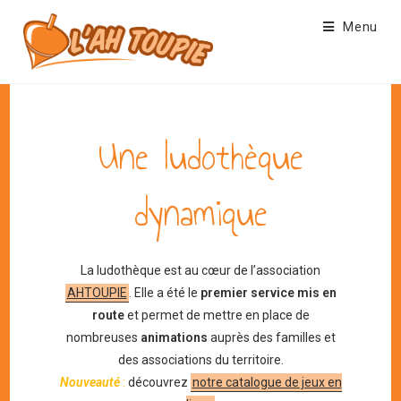
Skip
Menu
to
content
Une ludothèque
dynamique
La ludothèque est au cœur de l’association
AHTOUPIE
. Elle a été le
premier service mis en
route
et permet de mettre en place de
nombreuses
animations
auprès des familles et
des associations du territoire.
Nouveauté
:
découvrez
notre catalogue de jeux en