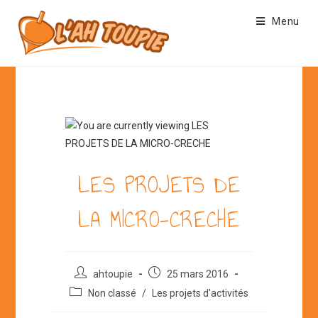
Skip
Menu
to
content
LES PROJETS DE
LA MICRO-CRECHE
Auteur/autrice
Post
ahtoupie
25 mars 2016
de
published:
Post
Non classé
/
Les projets d'activités
la
category:
publication :