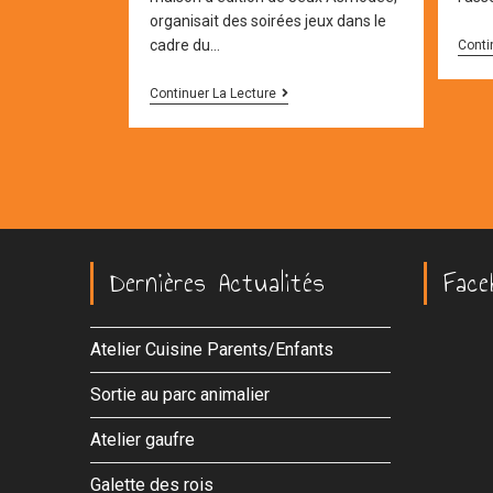
organisait des soirées jeux dans le
cadre du…
Conti
ON
Continuer La Lecture
REPART
POUR
UN
TOUR
!
Dernières Actualités
Face
Atelier Cuisine Parents/Enfants
Sortie au parc animalier
Atelier gaufre
Galette des rois