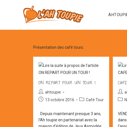
Skip
to
AHTOUPI
content
Présentation des café tours.
ON REPART POUR UN TOUR !
CAF
Auteur/autrice
Aute
ahtoupie
a
de
de
Post
Post
Post
13 octobre 2016
Café Tour
N
la
la
published:
category:
cate
publication :
publi
Depuis maintenant presque 3 ans,
VEND
l’Ah toupie en partenariat avec la
dans
maison d’édition de Jeux Asmodée,
l'as