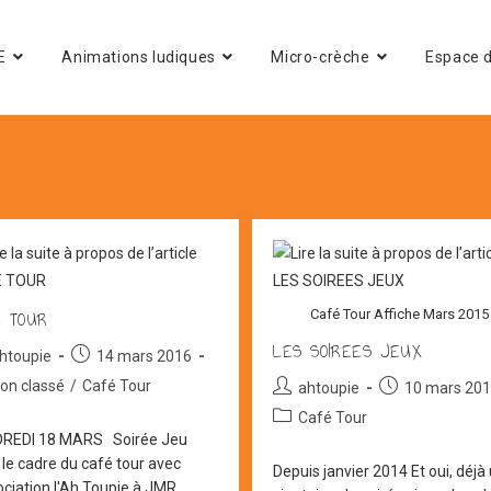
E
Animations ludiques
Micro-crèche
Espace d
E TOUR
Café Tour Affiche Mars 2015
LES SOIREES JEUX
ur/autrice
Post
htoupie
14 mars 2016
published:
on classé
/
Café Tour
Auteur/autrice
Post
ahtoupie
10 mars 20
gory:
de
published:
Post
Café Tour
cation :
la
category:
REDI 18 MARS Soirée Jeu
publication :
 le cadre du café tour avec
Depuis janvier 2014 Et oui, déjà
sociation l'Ah Toupie à JMR