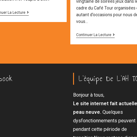
vingtaine de soirées jeux dans l
cadre du Café Tour organisées 
CAFE
nuer La Lecture
autant d’occasions pour nous d
TOUR
vous…
LES
Continuer La Lecture
SOIREES
JEUX
book
L’équipe De L’AH T
Bonjour à tous,
Le site internet fait actuel
peau neuve.
Quelques
dysfonctionnements peuvent a
pendant cette période de