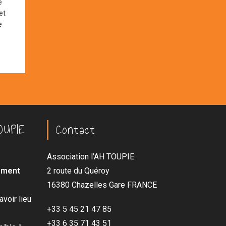
e
et
e
OUPIE
Contact
Association l’AH TOUPIE
lement
2 route du Quéroy
16380 Chazelles Gare FRANCE
voir lieu
+33 5 45 21 47 85
+33 6 35 71 43 51