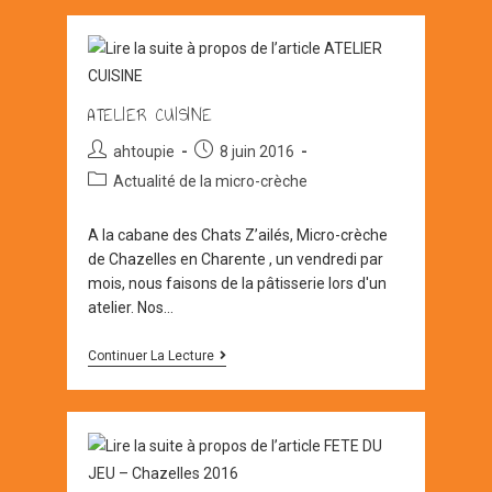
DIGNAC
ATELIER CUISINE
Auteur/autrice
Post
ahtoupie
8 juin 2016
de
published:
Post
Actualité de la micro-crèche
la
category:
publication :
A la cabane des Chats Z’ailés, Micro-crèche
de Chazelles en Charente , un vendredi par
mois, nous faisons de la pâtisserie lors d'un
atelier. Nos…
ATELIER
Continuer La Lecture
CUISINE