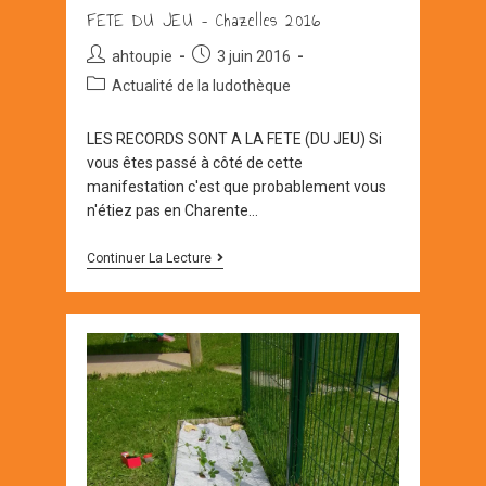
FETE DU JEU – Chazelles 2016
Auteur/autrice
Post
ahtoupie
3 juin 2016
de
published:
Post
Actualité de la ludothèque
la
category:
publication :
LES RECORDS SONT A LA FETE (DU JEU) Si
vous êtes passé à côté de cette
manifestation c'est que probablement vous
n'étiez pas en Charente…
FETE
Continuer La Lecture
DU
JEU
–
Chazelles
2016