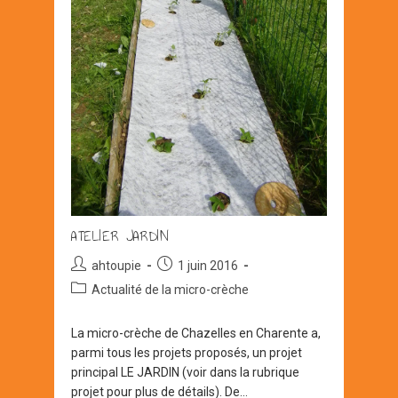
ATELIER JARDIN
Auteur/autrice
Post
ahtoupie
1 juin 2016
de
published:
Post
Actualité de la micro-crèche
la
category:
publication :
La micro-crèche de Chazelles en Charente a,
parmi tous les projets proposés, un projet
principal LE JARDIN (voir dans la rubrique
projet pour plus de détails). De…