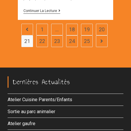
ATELIER
Continuer La Lecture
JARDIN
1
…
18
19
20
Go to the previous page
21
22
23
24
25
Aller à la page s
Dernières Actualités
Atelier Cuisine Parents/Enfants
Sortie au parc animalier
Atelier gaufre