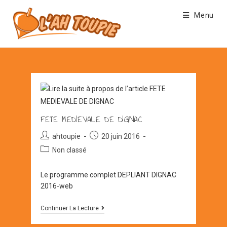
Skip
Menu
to
content
FETE MEDIEVALE DE DIGNAC
Auteur/autrice
Post
ahtoupie
20 juin 2016
de
published:
Post
Non classé
la
category:
publication :
Le programme complet DEPLIANT DIGNAC
2016-web
FETE
Continuer La Lecture
MEDIEVALE
DE