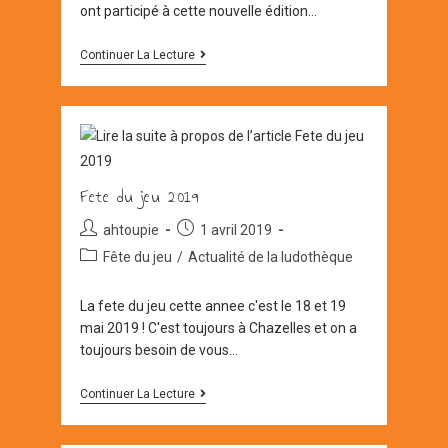
ont participé à cette nouvelle édition…
Fete
Continuer La Lecture
Du
Jeu
2019
:
MERCI
!
Fete du jeu 2019
Auteur/autrice
Post
ahtoupie
1 avril 2019
de
published:
Post
Fête du jeu
/
Actualité de la ludothèque
la
category:
publication :
La fete du jeu cette annee c'est le 18 et 19
mai 2019 ! C'est toujours à Chazelles et on a
toujours besoin de vous…
Fete
Continuer La Lecture
Du
Jeu
2019