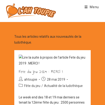
Skip
Menu
to
content
Tous les articles relatifs aux nouveautés de la
ludothèque.
Fete du jeu 2019 : MERCI !
Auteur/autrice
Post
ahtoupie
28 mai 2019
de
published:
Post
Fête du jeu
/
Actualité de la ludothèque
la
category:
publication :
Le week end des 18 et 19 mai derniers se
tenait la 12ème fête du jeu : 2500 personnes