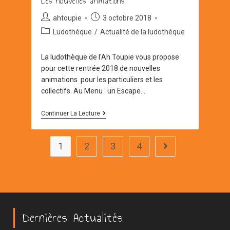
Les nouvelles animations
Auteur/autrice
Post
ahtoupie
3 octobre 2018
de
published:
Post
Ludothèque
/
Actualité de la ludothèque
la
category:
publication :
La ludothèque de l'Ah Toupie vous propose
pour cette rentrée 2018 de nouvelles
animations pour les particuliers et les
collectifs. Au Menu : un Escape…
Les
Continuer La Lecture
Nouvelles
Animations
1
2
3
4
Aller à la page suiva
Dernières Actualités