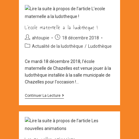
L’ecole maternelle a la ludotheque !
Auteur/autrice
Post
ahtoupie
18 décembre 2018
de
published:
Post
Actualité de la ludothèque
/
Ludothèque
la
category:
publication :
Ce mardi 18 décembre 2018, l'école
maternelle de Chazelles est venue jouer à la
ludothèque installée à la salle municipale de
Chazelles pour l'occasion !…
L’ecole
Continuer La Lecture
Maternelle
A
La
Ludotheque
!