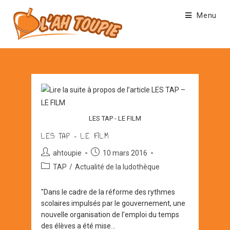
Skip
Menu
to
content
LES TAP - LE FILM
LES TAP – LE FILM
Auteur/autrice
Post
ahtoupie
10 mars 2016
de
published:
Post
TAP
/
Actualité de la ludothèque
la
category:
publication :
"Dans le cadre de la réforme des rythmes
scolaires impulsés par le gouvernement, une
nouvelle organisation de l’emploi du temps
des élèves a été mise…