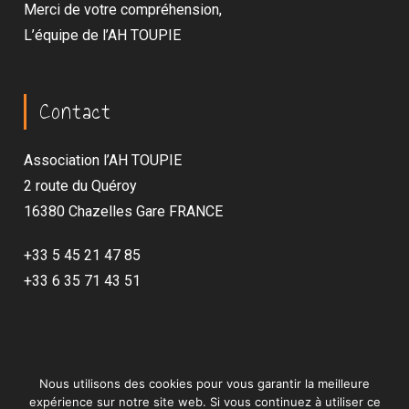
Merci de votre compréhension,
L’équipe de l’AH TOUPIE
Contact
Association l’AH TOUPIE
2 route du Quéroy
16380 Chazelles Gare FRANCE
+33 5 45 21 47 85
+33 6 35 71 43 51
Nous utilisons des cookies pour vous garantir la meilleure
AHTOUPIE
Ludothèque de l’AHTOUPIE : présentation et prestations
expérience sur notre site web. Si vous continuez à utiliser ce
Fête du jeu à Chazelles chaque année depuis 2005
Micro-crèche